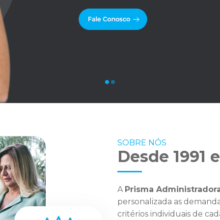
SOBRE NÓS
Desde 1991 e
A
Prisma Administrador
personalizada as demandas
critérios individuais de cad