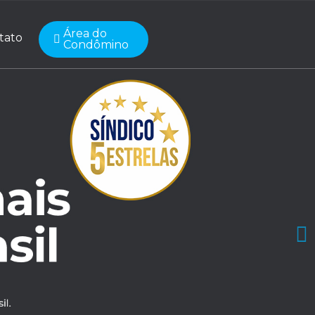
Área do
tato
Condômino