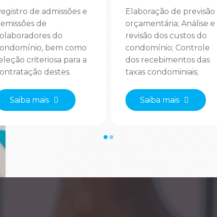
egistro de admissões e
Elaboração de previsão
emissões de
orçamentária; Análise e
olaboradores do
revisão dos custos do
ondomínio, bem como
condomínio; Controle
eleção criteriosa para a
dos recebimentos das
ontratação destes.
taxas condominiais;
demais,
Pagamentos de todas a
isponibilizamos
obrigações do
Saiba mais
Saiba mais
postilas de treinamento
condomínio; Conciliaçã
ara os contratados e
bancária diária;
inda, participação em
Apresentação de
reinamentos presenciais
balancetes e pasta de
om os mesmos, quando
prestação de contas
olicitado.
mensais para
condomínios de Juiz d
Fora.