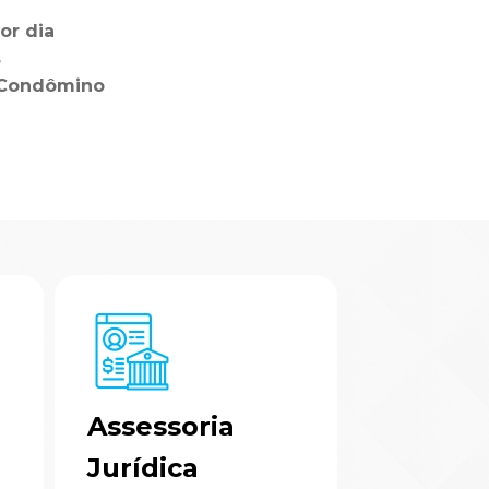
or dia
s
o Condômino
Assessoria
Assesso
Jurídica
Adminis